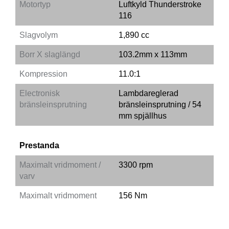
Motortyp
Luftkyld Thunderstroke
116
Slagvolym
1,890 cc
Borr X slaglängd
103.2mm x 113mm
Kompression
11.0:1
Electronisk
Lambdareglerad
bränsleinsprutning
bränsleinsprutning / 54
mm spjällhus
Prestanda
Maximalt vridmoment /
3300 rpm
varv
Maximalt vridmoment
156 Nm