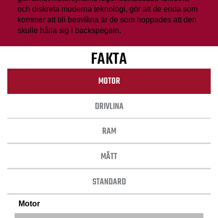
och diskreta moderna teknologi, gör att de enda som
kommer att bli besvikna är de som hoppades att den
skulle hålla sig i backspegeln.
FAKTA
MOTOR
DRIVLINA
RAM
MÅTT
STANDARD
Motor