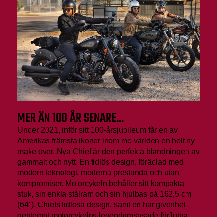
MER ÄN 100 ÅR SENARE...
Under 2021, inför sitt 100-årsjubileum får en av
Amerikas främsta ikoner inom mc-världen en helt ny
make over. Nya Chief är den perfekta blandningen av
gammalt och nytt. En tidlös design, förädlad med
modern teknologi, moderna prestanda och utan
kompromiser. Motorcykeln behåller sitt kompakta
stuk, sin enkla stålram och sin hjulbas på 162,5 cm
(64"). Chiefs tidlösa design, samt en hängivenhet
gentemot motorcykelns legendomsusade förflutna