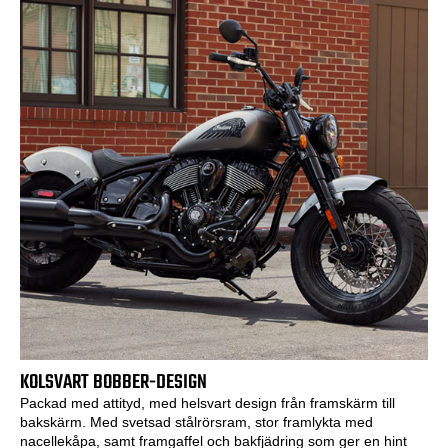
KOLSVART BOBBER-DESIGN
Packad med attityd, med helsvart design från framskärm till
bakskärm. Med svetsad stålrörsram, stor framlykta med
nacellekåpa, samt framgaffel och bakfjädring som ger en hint