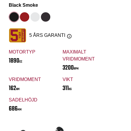
Black Smoke
5 ÅRS GARANTI
MOTORTYP
MAXIMALT
1890
VRIDMOMENT
CC
3200
RPM
VRIDMOMENT
VIKT
162
311
NM
KG
SADELHÖJD
686
MM