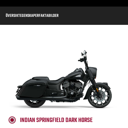
ÖVERSIKT
EGENSKAPER
FAKTA
BILDER
INDIAN SPRINGFIELD DARK HORSE