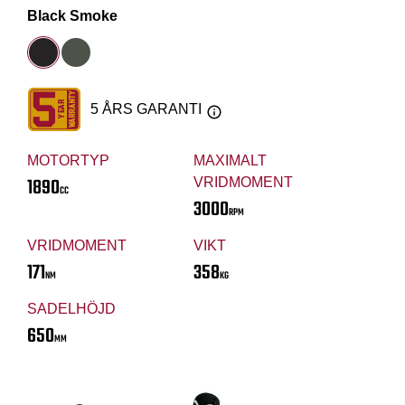
Black Smoke
5 ÅRS GARANTI
MOTORTYP
MAXIMALT
1890
VRIDMOMENT
CC
3000
RPM
VRIDMOMENT
VIKT
171
358
NM
KG
SADELHÖJD
650
MM