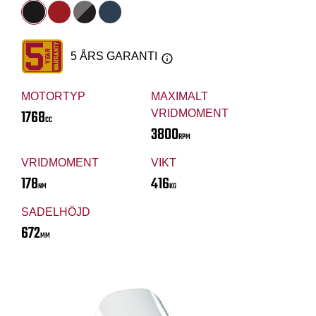
5 ÅRS GARANTI
MOTORTYP
MAXIMALT
1768
VRIDMOMENT
CC
3800
RPM
VRIDMOMENT
VIKT
178
416
NM
KG
SADELHÖJD
672
MM