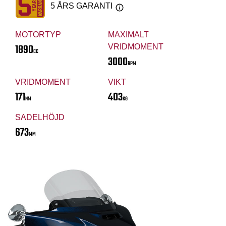
5 ÅRS GARANTI
MOTORTYP
MAXIMALT
1890
VRIDMOMENT
CC
3000
RPM
VRIDMOMENT
VIKT
171
403
NM
KG
SADELHÖJD
673
MM